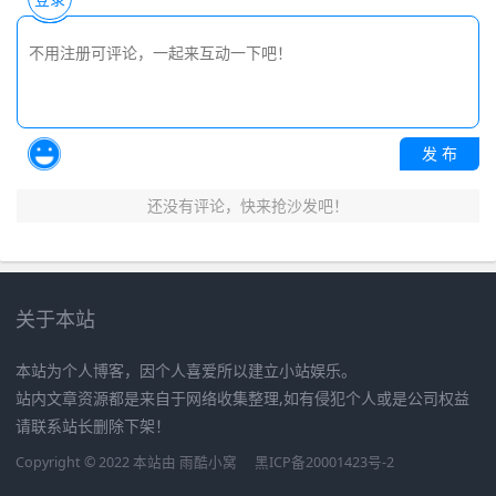
发 布
还没有评论，快来抢沙发吧！
关于本站
本站为个人博客，因个人喜爱所以建立小站娱乐。
站内文章资源都是来自于网络收集整理,如有侵犯个人或是公司权益
请联系站长删除下架！
Copyright © 2022 本站由
雨酷小窝
黑ICP备20001423号-2