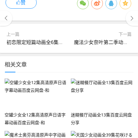
赞
上一篇
下一篇
初恋限定短篇动画全6集磁力种子分享
魔法少女奈叶第二季动画全13集百度云网盘分享
相关文章
空罐少女全12集高清原声日语字
迷糊餐厅动画全13集百度云网盘
幕动画百度云网盘-和
分享