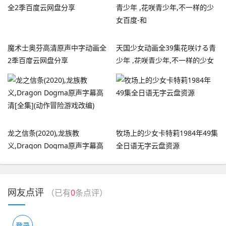
魔术士奥芬高清原声中字动画全
天国少女动画全39集花咲ける青
2季百度云网盘分享
少年 ,花咲青少年,不一样的少女
百度-和
龙之信条(2020),龙族教
牧场上的少女卡特莉1984年49集
义,Dragon Dogma原声字幕高
全日语无字云盘资源
清[全集](动作冒险游戏改编)
网友点评
（已有
0
条点评）
登录