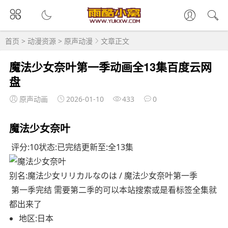
首页
>
动漫资源
>
原声动漫
文章正文
魔法少女奈叶第一季动画全13集百度云网
盘
原声动画
2026-01-10
433
0
魔法少女奈叶
评分:10状态:已完结更新至:全13集
别名:魔法少女リリカルなのは / 魔法少女奈叶第一季
第一季完结 需要第二季的可以本站搜索或是看标签全集就
都出来了
地区:日本