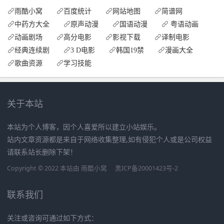
雨酷小窝
百度统计
网站地图
简谱网
中药方大全
原声动漫
国语动漫
粤语动画
动画剧场
高分电影
影视下载
译制电影
经典连续剧
3 D电影
韩国19禁
漫画大全
歌曲资源
学习技能
关于本站
本站为个人博客，因个人喜爱所以建立小站娱乐。
站内文章资源都是来自于网络收集整理,如有侵犯个人或是公司权益
请联系站长删除下架！
Copyright © 2022 本站由
雨酷小窝
黑ICP备20001423号-2
联系我们
关注或咨询可通过如下方式：