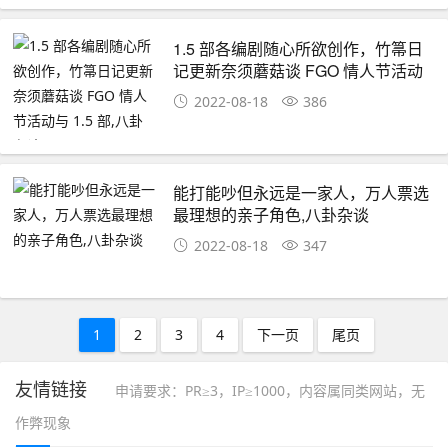
1.5 部各编剧随心所欲创作，竹箒日
记更新奈须蘑菇谈 FGO 情人节活动
与 1.5 部,八卦杂谈
2022-08-18
386
能打能吵但永远是一家人，万人票选
最理想的亲子角色,八卦杂谈
2022-08-18
347
1
2
3
4
下一页
尾页
友情链接
申请要求：PR≥3，IP≥1000，内容属同类网站，无
作弊现象