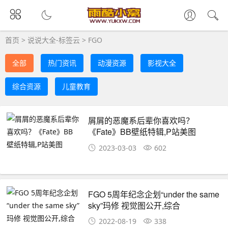
首页
>
说说大全-标签云
>
FGO
全部
热门资讯
动漫资源
影视大全
综合资源
儿童教育
屑屑的恶魔系后辈你喜欢吗？
《Fate》BB壁纸特辑,P站美图
2023-03-03
602
FGO 5周年纪念企划“under the same
sky”玛修 ​​​​视觉图公开,综合
2022-08-19
338