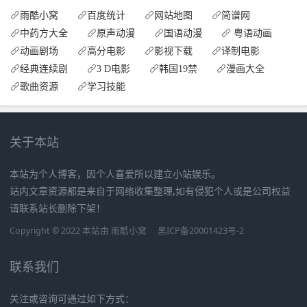
雨酷小窝
百度统计
网站地图
简谱网
中药方大全
原声动漫
国语动漫
粤语动画
动画剧场
高分电影
影视下载
译制电影
经典连续剧
3 D电影
韩国19禁
漫画大全
歌曲资源
学习技能
关于本站
本站为个人博客，因个人喜爱所以建立小站娱乐。
站内文章资源都是来自于网络收集整理,如有侵犯个人或是公司权益
请联系站长删除下架！
Copyright © 2022 本站由
雨酷小窝
黑ICP备20001423号-2
联系我们
关注或咨询可通过如下方式：