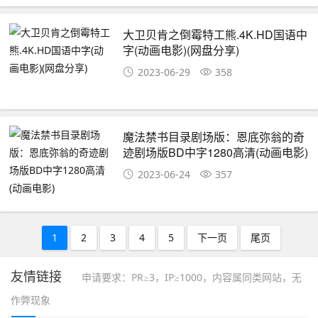
大卫贝肯之倒霉特工熊.4K.HD国语中
字(动画电影)(网盘分享)
2023-06-29
358
魔法禁书目录剧场版：恩底弥翁的奇
迹剧场版BD中字1280高清(动画电影)
2023-06-24
357
1
2
3
4
5
下一页
尾页
友情链接
申请要求：PR≥3，IP≥1000，内容属同类网站，无
作弊现象