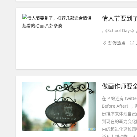
情人节要到
,《School Days》,.
动漫热点
在 P 站还有 t
Before Af
份排序来体现自己画
到现在的画力变化图
内的超进化这位画
泛从人到动物，从二次