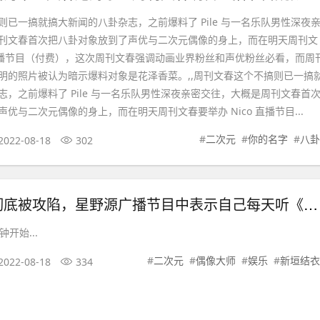
则已一搞就搞大新闻的八卦杂志，之前爆料了 Pile 与一名乐队男性深夜
刊文春首次把八卦对象放到了声优与二次元偶像的身上，而在明天周刊文
o 直播节目（付费），这次周刊文春强调动画业界粉丝和声优粉丝必看，而周
明的照片被认为暗示爆料对象是花泽香菜。,,周刊文春这个不搞则已一搞
志，之前爆料了 Pile 与一名乐队男性深夜亲密交往，大概是周刊文春首
优与二次元偶像的身上，而在明天周刊文春要举办 Nico 直播节目...
#
二次元
#
你的名字
#
八卦
2022-08-18
302
星野源已经彻底被攻陷，星野源广播节目中表示自己每天听《萌兽之友》 OP 几十遍,八卦杂谈
钟开始...
#
二次元
#
偶像大师
#
娱乐
#
新垣结衣
2022-08-18
334