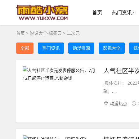
首页
热门资讯
首页
>
说说大全-标签云
>
二次元
全部
热门资讯
动漫资源
影视大全
综
人气社区半次
,具体安排： 202
架；,...
动漫热点