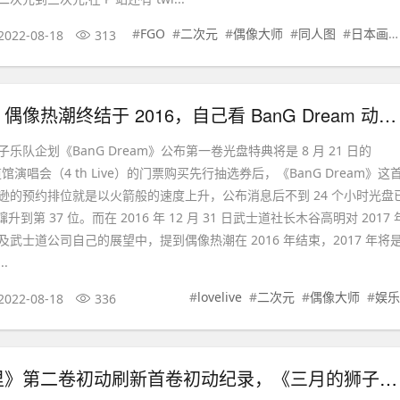
#
FGO
#
二次元
#
偶像大师
#
同人图
#
日本画师
2022-08-18
313
武士道社长：偶像热潮终结于 2016，自己看 BanG Dream 动画剧本看三次哭三次,八卦杂谈
乐队企划《BanG Dream》公布第一卷光盘特典将是 8 月 21 日的
 武道馆演唱会（4 th Live）的门票购买先行抽选券后，《BanG Dream》这
逊的预约排位就是以火箭般的速度上升，公布消息后不到 24 个小时光盘
蹿升到第 37 位。而在 2016 年 12 月 31 日武士道社长木谷高明对 2017 
武士道公司自己的展望中，提到偶像热潮在 2016 年结束，2017 年将
.
#
lovelive
#
二次元
#
偶像大师
#
娱乐
2022-08-18
336
《冰上的尤里》第二卷初动刷新首卷初动纪录，《三月的狮子》首卷初动 1844,八卦杂谈