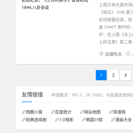
上周日本光盘市场
《戏言》 OVA 
初动销量纪录。而《
是 SHAFT 制作
炉，在上周《冰上
上的尤里》第二卷光盘
动漫热点
1
2
3
友情链接
申请要求：PR≥3，IP≥1000，内容属同类
雨酷小窝
百度统计
网站地图
简谱网
经典连续剧
3 D电影
韩国19禁
漫画大全