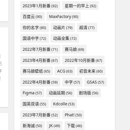
2023年1月新番
星期一的早上
(92)
(92)
#
画师
百度云
MaxFactory
(90)
(90)
你的名字
动画片
超清
(80)
(79)
(77)
国语中字
动画全集
(72)
(72)
2022年7月新番
赛马娘
(71)
(69)
首
2023年4月新番
2022年10月新番
(67)
(67)
已
年
赛马娘壁纸
ACG
初音未来
(65)
(63)
(60)
是
2022年4月新番
中字
GSAS
(59)
(57)
(57)
Figma
动画延期
剧场版
(57)
(56)
(56)
国英双语
Kdcolle
(55)
(53)
2023年7月新番
Phat!
(52)
(50)
新海诚
JK
下载
(50)
(49)
(46)