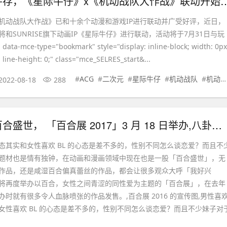
情怀与浪漫并存，《星际牛仔》x《机动战队大作
机动战队大作战》已和十余个动漫和游戏IP进行联动并广受好评，近日，
和SUNRISE旗下动画IP《星际牛仔》进行联动，活动将于7月31日与玩
ta-mce-type="bookmark" style="display: inline-block; width: 0px
 line-height: 0;" class="mce_SELRES_start&...
#
ACG
#
二次元
#
星际牛仔
#
机动战队
#
机动战队大作战
2022-08-18
288
我好兴奋的百合盛世， 「百合展 2017」3 月 18 日举办,八卦杂谈
态其实和女性喜欢 BL 的心态是差不多的，性别不同怎么谈恋爱？而且不
题材也是情有独钟，在动画和漫画领域中现在也是一股「百合盛世」，无
作品，还是咸湿百合偏真蕾丝的作品，都会让很多观众大呼「我好兴
将再度举办以百合，女性之间青涩的同性爱为主题的「百合展」，在去年
时就有很多令人血脉喷张的作品发售。,百合展 2016 的宣传图,男性喜
女性喜欢 BL 的心态是差不多的，性别不同怎么谈恋爱？而且不少妹子对