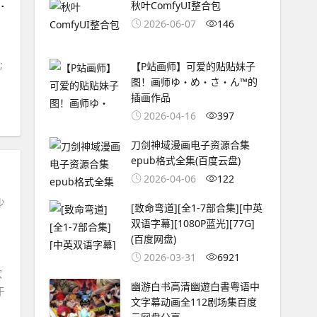
战》联动开始！,业界资讯
秋叶ComfyUI整合包
2026-06-07
146
;
【P站画师】可爱的贴贴妹子
图！画师ゆ・め・さ・ん™的
插画作品
#
菅野洋子
2026-04-16
397
刀剑神域漫画电子资源合集
epub格式全集(百度云盘)
2026-04-06
122
少
[致命弯道][全1-7部合集][中英
双语字幕][1080P蓝光][77G]
(百度网盘)
2026-03-31
6921
欢
幽游白书高清幽遊白書粤语中
于
文字幕动画全112剧场集百度