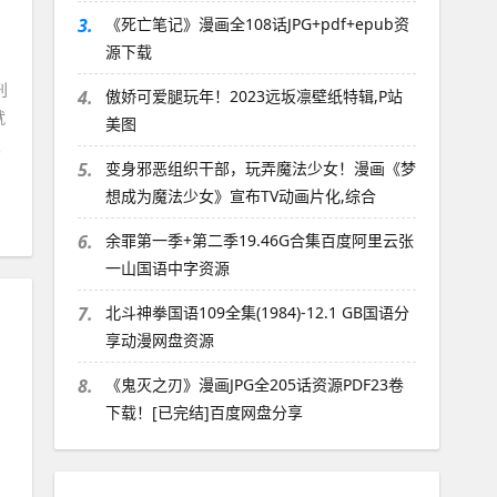
3.
《死亡笔记》漫画全108话JPG+pdf+epub资
亲
源下载
刊
4.
傲娇可爱腿玩年！2023远坂凛壁纸特辑,P站
就
美图
次
5.
变身邪恶组织干部，玩弄魔法少女！漫画《梦
想成为魔法少女》宣布TV动画片化,综合
6.
余罪第一季+第二季19.46G合集百度阿里云张
一山国语中字资源
7.
北斗神拳国语109全集(1984)-12.1 GB国语分
享动漫网盘资源
8.
《鬼灭之刃》漫画JPG全205话资源PDF23卷
下载！[已完结]百度网盘分享