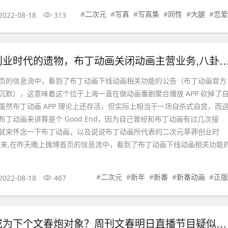
#
二次元
#
写真
#
写真集
#
同性
#
大腿
#
恋爱
2022-08-18
313
二次元草莽创业时代的遗物，布丁动画关闭动画主营业务
页的信息流中，看到了布丁动画下线动画相关功能的公告（布丁动画官方
沉默），这意味着这个位于上海一直在做动画番剧聚合播放 APP 砍掉了
虽然布丁动画 APP 理论上还存活，但实际上相当于一场自杀式自宫，而
丁动画来讲算是个 Good End，因为自己曾经和布丁动画有过几次接
就来怀念一下布丁动画，以及说说布丁动画所代表的二次元草莽创业时
由来,在昨天晚上微博首页的信息流中，看到了布丁动画下线动画相关功能
#
二次元
#
新年
#
新番
#
新番动画
#
正版
2022-08-18
467
花泽香菜要成为下个文春炮对象？周刊文春明日直播节目疑似再度爆料声优八卦,八卦杂谈