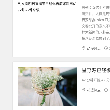
周刊文春这个不搞
密交往，大概是周
春要举办 Nic
文春公开的意义不
搞大新闻的八卦杂
把八卦对象放到了声
动漫热点
42 分钟开始,42 分
动漫热点