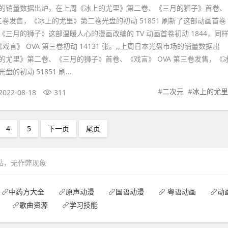
的销量数据出炉，在上周《冰上的尤里》第二卷、《三月的狮子》首卷、
第三卷发售，《冰上的尤里》第二卷光盘的初动 51851 刷新了这部动画首卷
三月的狮子》这部温暖人心的漫画改编的 TV 动画首卷初动 1844，同
的《戏言》 OVA 第三卷初动 14131 张。,,上周日本光盘市场的销量数据出
的尤里》第二卷、《三月的狮子》首卷、《戏言》 OVA 第三卷发售，《
的初动 51851 刷...
#
二次元
#
冰上的尤里
2022-08-18
311
4
5
下一页
尾页
网站，无作弊现象
中药方大全
原声动漫
国语动漫
粤语动画
动
歌曲资源
学习技能