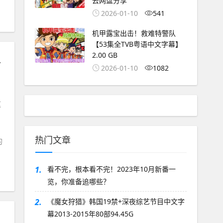
云网盘分享
2026-01-10
541
机甲露宝出击！救难特警队
【53集全TVB粤语中文字幕】
2.00 GB
,八卦杂谈
2026-01-10
1082
自
这
热门文章
的
1.
看不完，根本看不完！2023年10月新番一
览，你准备追哪些？
2.
《魔女狩猎》韩国19禁+深夜综艺节目中文字
幕2013-2015年80部94.45G