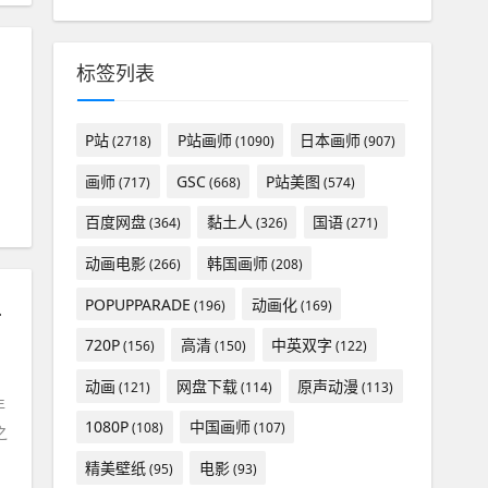
标签列表
P站
P站画师
日本画师
(2718)
(1090)
(907)
画师
GSC
P站美图
园
#
白学
(717)
(668)
(574)
百度网盘
黏土人
国语
(364)
(326)
(271)
动画电影
韩国画师
(266)
(208)
,八卦杂谈
POPUPPARADE
动画化
(196)
(169)
720P
高清
中英双字
(156)
(150)
(122)
动画
网盘下载
原声动漫
(121)
(114)
(113)
年
1080P
中国画师
(108)
(107)
之
精美壁纸
电影
(95)
(93)