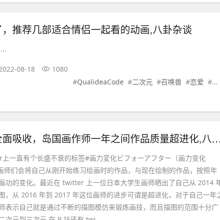
了，推荐几部适合情侣一起看的动画,八卦杂谈
..
2022-08-18
1080
#
QualideaCode
#
二次元
#
召唤兽
#
恋爱
#
校
做画作师要全面吸收，岛国画作师一年之间作品质量超进化
witter上一直有个长盛不衰的标签#画力変化ビフォーアフター（画力变化
ter），画师们会将自己从刚开始练习绘画时的作品，与现在绘制的作品，按照年
功的变化。最近在 twitter 上一位日本大学生画师晒出了自己从 2014 
，从 2016 年到 2017 年这位画师的进步可谓是超进化，对于自己一年
师表示自己就是通过不断的描图模仿来锻炼画技，而且描图的范围十分广
元到三次元,在 P 站还有 twi...