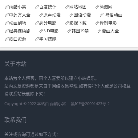
雨酷小窝
百度统计
网站地图
简谱网
中药方大全
原声动漫
国语动漫
粤语动画
动画剧场
高分电影
影视下载
译制电影
经典连续剧
3 D电影
韩国19禁
漫画大全
歌曲资源
学习技能
关于本站
本站为个人博客，因个人喜爱所以建立小站娱乐。
站内文章资源都是来自于网络收集整理,如有侵犯个人或是公司权益
请联系站长删除下架！
Copyright © 2022 本站由
雨酷小窝
黑ICP备20001423号-2
联系我们
关注或咨询可通过如下方式：