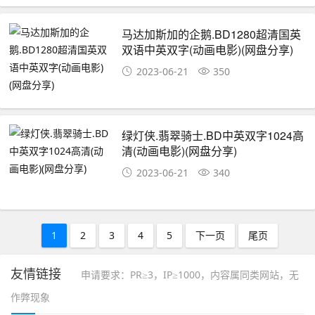
马达加斯加的企鹅.BD1280超清国英
双语中英双字(动画电影)(网盘分享)
2023-06-21
350
绿灯侠.翡翠骑士.BD中英双字1024高
清(动画电影)(网盘分享)
2023-06-21
340
1
2
3
4
5
下一页
尾页
友情链接
申请要求：PR≥3，IP≥1000，内容属同类网站，无
作弊现象