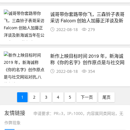
诚哥带你套路带你飞，三森铃子表哥
采访 Falcom 创始人加藤正洋谈及新
海诚当年在公司表现,八卦杂谈
2022-08-18
279
新作上映目标时间 2019 年，新海诚
称《你的名字》创作原点是与社交网
站对抗,八卦杂谈
2022-08-18
354
1
2
3
4
5
下一页
尾页
友情链接
申请要求：PR≥3，IP≥1000，内容属同类网站，无
作弊现象