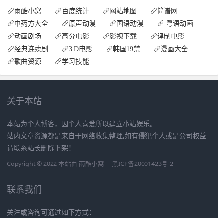
雨酷小窝
百度统计
网站地图
简谱网
中药方大全
原声动漫
国语动漫
粤语动画
动画剧场
高分电影
影视下载
译制电影
经典连续剧
3 D电影
韩国19禁
漫画大全
歌曲资源
学习技能
关于本站
本站为个人博客，因个人喜爱所以建立小站娱乐。
站内文章资源都是来自于网络收集整理,如有侵犯个人或是公司权益
请联系站长删除下架！
Copyright © 2022 本站由
雨酷小窝
黑ICP备20001423号-2
联系我们
关注或咨询可通过如下方式：