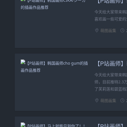
【P站画师】
今天给大家带来韩
喜欢画一些可爱的女
萌图画集
【P站画师】
今天给大家带来韩
师，目前推特2.
了芙莉莲和碧蓝档
萌图画集
【P站画师】