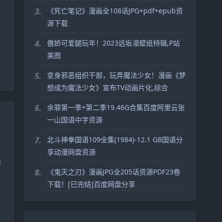
3.
《死亡笔记》漫画全108话JPG+pdf+epub资
源下载
ソ
4.
傲娇可爱腿玩年！2023远坂凛壁纸特辑,P站
美图
5.
变身邪恶组织干部，玩弄魔法少女！漫画《梦
想成为魔法少女》宣布TV动画片化,综合
6.
余罪第一季+第二季19.46G合集百度阿里云张
一山国语中字资源
上
7.
北斗神拳国语109全集(1984)-12.1 GB国语分
享动漫网盘资源
的
8.
《鬼灭之刃》漫画JPG全205话资源PDF23卷
下载！[已完结]百度网盘分享