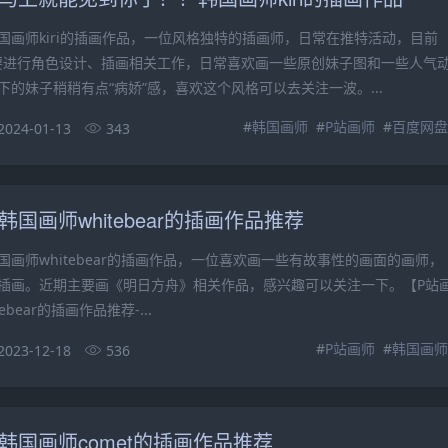
国画师kiri的插画作品，一位风格独特的插画师，日常在推特活动，目前
主要进行角色设计、插画相关工作，日常喜欢画一些原创妹子图和一些人气
的妹子稍稍有点“病娇”感，喜欢这个风格可以去关注一波。...
#
韩国画师
#
P站画师
#
百度网盘
2024-01-13
343
国画师whitebear的插画作品推荐
画师whitebear的插画作品，一位喜欢画一些有故事性的画面的画师，
插画。近期主要画《明日方舟》相关作品，感兴趣可以关注一下。【P站
bear的插画作品推荐-...
#
P站画师
#
韩国画师
2023-12-18
536
韩国画师comet的插画作品推荐