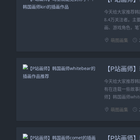
今天给大家推荐韩
8.4万关注者。
画、游戏角色，笔下
萌图画集
【P站画师】韩
今天给大家推荐韩国
有在连载一些故事
师】韩国画师white
萌图画集
【P站画师】