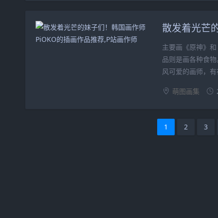
主要画《原神》和
品则是画各种食物
风可爱的画师，有在
萌图画集
1
2
3