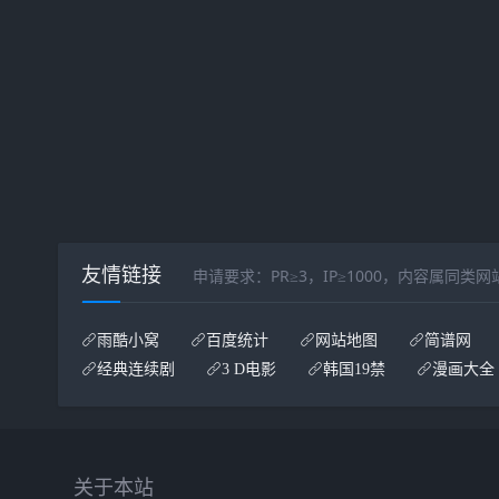
友情链接
申请要求：PR≥3，IP≥1000，内容属同类
雨酷小窝
百度统计
网站地图
简谱网
经典连续剧
3 D电影
韩国19禁
漫画大全
关于本站