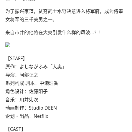
为了振兴家道，贫穷武士水野决意进入将军府，成为侍奉
女将军的三千美男之一。
来自市井的他将在大奥引发什么样的风波…？！
【STAFF】
原作：よしながふみ「大奥」
导演：阿部记之
系列构成·剧本：中濑理香
角色设计：佐藤阳子
音乐：川井宪次
动画制作：Studio DEEN
企划・出品：Netflix
【CAST】