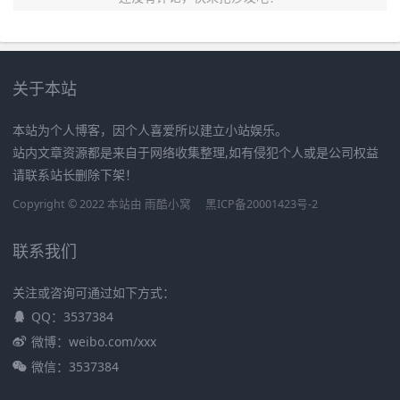
关于本站
本站为个人博客，因个人喜爱所以建立小站娱乐。
站内文章资源都是来自于网络收集整理,如有侵犯个人或是公司权益
请联系站长删除下架！
Copyright © 2022 本站由
雨酷小窝
黑ICP备20001423号-2
联系我们
关注或咨询可通过如下方式：
QQ：3537384
微博：weibo.com/xxx
微信：3537384