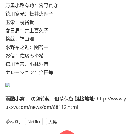
万里小路有功：宮野真守
徳川家光：松井恵理子
玉栄：梶裕貴
春日局：井上喜久子
捨蔵：福山潤
水野祐之進：関智一
お信：佐藤みゆ希
徳川吉宗：小林沙苗
ナレーション：窪田等
雨酷小窝
，欢迎转载，但请保留
链接地址:
http://www.y
ukxw.com/news/dm/88112.html
标签：
Netflix
大奥