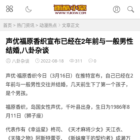
首页
>
热门资讯
>
动漫热点
文章正文
声优福原香织宣布已经在2年前与一般男性
结婚,八卦杂谈
八卦杂谈
2022-08-18
311
0
声优·福原香织今日（3月16日）在推特宣布，自己已经在2
年前与一般男性交往并结婚，几天前生下了第一个孩子，
是个男孩。
福原香织，岛国女性声优，千叶县出身，生日为1986年8
月11日（狮子座）
代表作有《幸运星》柊司、《天才麻将少女》天江衣、
《天降之物》阿斯特蕾亚、《新妹魔王的契约者》成濑万