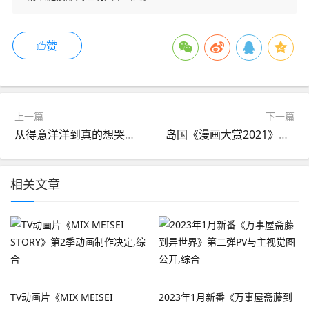
赞
上一篇
下一篇
从得意洋洋到真的想哭——韭零后唱见UP主菠萝的入行到入土,八卦杂谈
岛国《漫画大赏2021》结果揭晓，《葬送的芙莉莲》登顶夺冠,八卦杂谈
相关文章
TV动画片《MIX MEISEI
2023年1月新番《万事屋斋藤到