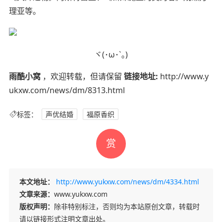
理亚等。
ヾ(･ω･`｡)
雨酷小窝
，欢迎转载，但请保留
链接地址:
http://www.y
ukxw.com/news/dm/8313.html
标签：
声优结婚
福原香织
赏
本文地址：
http://www.yukxw.com/news/dm/4334.html
文章来源：
www.yukxw.com
版权声明：
除非特别标注，否则均为本站原创文章，转载时
请以链接形式注明文章出处。