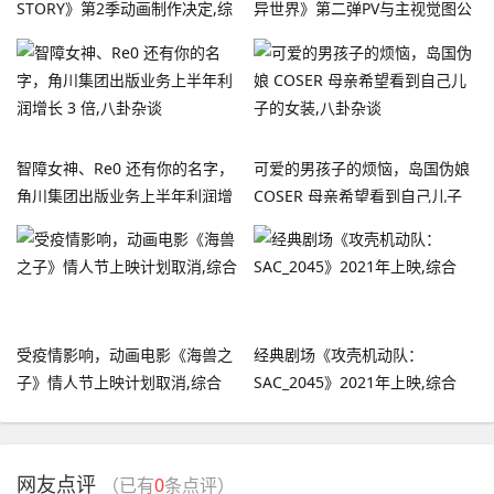
STORY》第2季动画制作决定,综
异世界》第二弹PV与主视觉图公
合
开,综合
智障女神、Re0 还有你的名字，
可爱的男孩子的烦恼，岛国伪娘
角川集团出版业务上半年利润增
COSER 母亲希望看到自己儿子
长 3 倍,八卦杂谈
的女装,八卦杂谈
受疫情影响，动画电影《海兽之
经典剧场《攻壳机动队：
子》情人节上映计划取消,综合
SAC_2045》2021年上映,综合
网友点评
（已有
0
条点评）