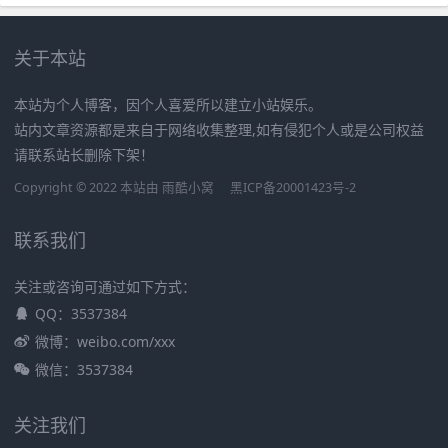
关于本站
本站为个人博客，因个人喜爱所以建立小站娱乐。
站内文章资源都是来自于网络收集整理,如有侵犯个人或是公司权益
请联系站长删除下架！
Copyright © 2022 本站由
雨酷小窝
黑ICP备20001423号-2
联系我们
关注或咨询可通过如下方式：
QQ：3537384
微博：weibo.com/xxx
微信：3537384
关注我们