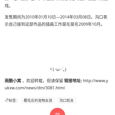
戏。
发售期间为2010年01月10日—2014年03月08日。沟口表
示自己接到这部作品的插画工作是在是在2009年10月。
ヾ(･ω･`｡)
雨酷小窝
，欢迎转载，但请保留
链接地址:
http://www.y
ukxw.com/news/dm/3081.html
标签：
樱花庄的宠物女孩
沟口凯吉