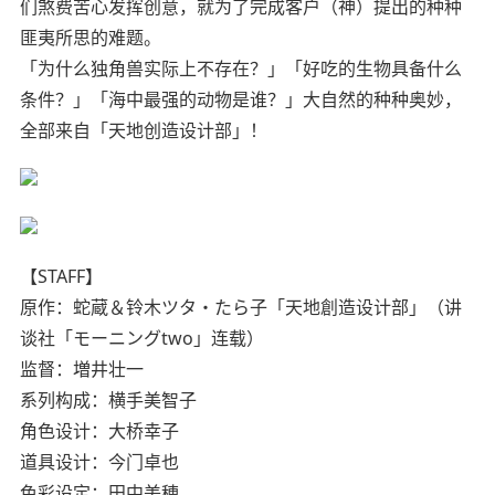
们煞费苦心发挥创意，就为了完成客户（神）提出的种种
匪夷所思的难题。
「为什么独角兽实际上不存在？」「好吃的生物具备什么
条件？」「海中最强的动物是谁？」大自然的种种奥妙，
全部来自「天地创造设计部」！
【STAFF】
原作：蛇蔵＆铃木ツタ・たら子「天地創造设计部」（讲
谈社「モーニングtwo」连载）
监督：増井壮一
系列构成：横手美智子
角色设计：大桥幸子
道具设计：今门卓也
色彩设定：田中美穂