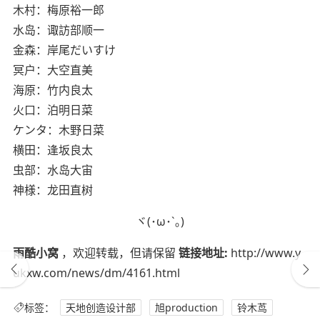
木村：梅原裕一郎
水岛：诹訪部顺一
金森：岸尾だいすけ
冥户：大空直美
海原：竹内良太
火口：泊明日菜
ケンタ：木野日菜
横田：逢坂良太
虫部：水岛大宙
神様：龙田直树
ヾ(･ω･`｡)
雨酷小窝
，欢迎转载，但请保留
链接地址:
http://www.y
ukxw.com/news/dm/4161.html
标签：
天地创造设计部
旭production
铃木茑