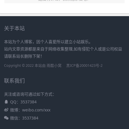
关于本站
本站为个人博客，因个人喜爱所以建立小站娱乐。
站内文章资源都是来自于网络收集整理,如有侵犯个人或是公司权益
请联系站长删除下架！
Copyright © 2022 本站由
雨酷小窝
黑ICP备20001423号-2
联系我们
关注或咨询可通过如下方式：
QQ：3537384
微博：weibo.com/xxx
微信：3537384