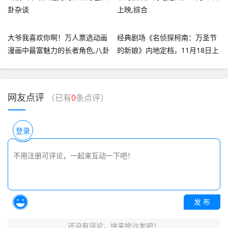
大爷我喜欢你啊！万人票选动画
经典剧场《名侦探柯南：万圣节
漫画中最富魅力的长者角色,八卦
的新娘》内地定档，11月18日上
杂谈
映,综合
网友点评
（已有
0
条点评）
登录
发 布
还没有评论，快来抢沙发吧！