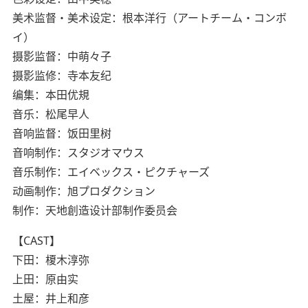
美术监督・美术设定：根本洋行（アートチーム・コンボ
イ）
摄影监督：中萌々子
摄影监修：寺本友纪
编集：本田优規
音乐：松尾早人
音响监督：饭田里树
音响制作：スタジオマウス
音乐制作：エイベックス・ピクチャーズ
动画制作：旭プロダクション
制作：天地創造设计部制作委员会
【CAST】
下田：榎木淳弥
上田：原由实
土屋：井上和彦