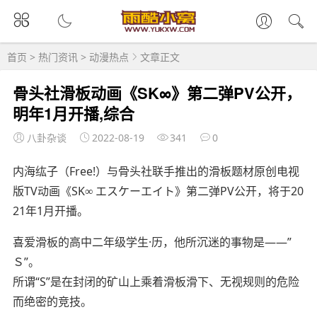
首页
>
热门资讯
>
动漫热点
文章正文
骨头社滑板动画《SK∞》第二弹PV公开，
明年1月开播,综合
八卦杂谈
2022-08-19
341
0
内海纮子（Free!）与骨头社联手推出的滑板题材原创电视
版TV动画《SK∞ エスケーエイト》第二弹PV公开，将于20
21年1月开播。
喜爱滑板的高中二年级学生·历，他所沉迷的事物是――”
Ｓ”。
所谓“S”是在封闭的矿山上乘着滑板滑下、无视规则的危险
而绝密的竞技。