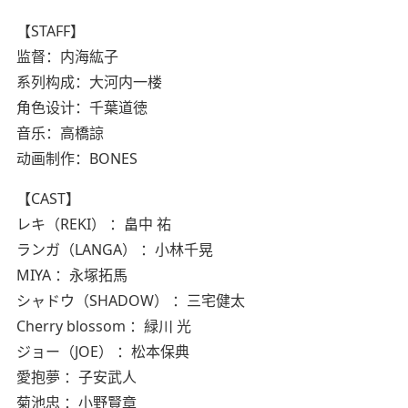
【STAFF】
监督：内海紘子
系列构成：大河内一楼
角色设计：千葉道徳
音乐：高橋諒
动画制作：BONES
【CAST】
レキ（REKI） ：畠中 祐
ランガ（LANGA） ：小林千晃
MIYA ：永塚拓馬
シャドウ（SHADOW） ：三宅健太
Cherry blossom ：緑川 光
ジョー（JOE） ：松本保典
愛抱夢 ：子安武人
菊池忠 ：小野賢章