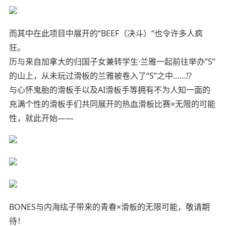
而其中在此项目中展开的“BEEF（决斗）“也令许多人疯
狂。
历与来自加拿大的归国子女兼转学生·兰雅一起前往举办”S”
的山上，从未玩过滑板的兰雅被卷入了“S”之中……!?
与心怀鬼胎的滑板手以及AI滑板手等拥有不为人知一面的
充满个性的滑板手们共同展开的热血滑板比赛×无限的可能
性，就此开始――
BONES与内海纮子带来的青春×滑板的无限可能，敬请期
待！