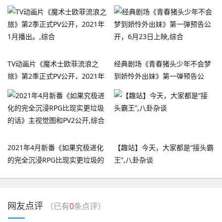
TV动画片《魔术士欧菲流浪之
经典剧场《青春猪头少年不会梦
旅》第2季正式PV公开，2021年
到娇怜外出妹》第一弹预告公
1月播出。,综合
开，6月23日上映,综合
2021年4月新番《如果究极进化
【趣站】今天，大家都是“接头霸
的完全沉浸RPG比现实更垃圾的
王”,八卦杂谈
话》主视觉图和PV2公开,综合
网友点评
（已有
0
条点评）