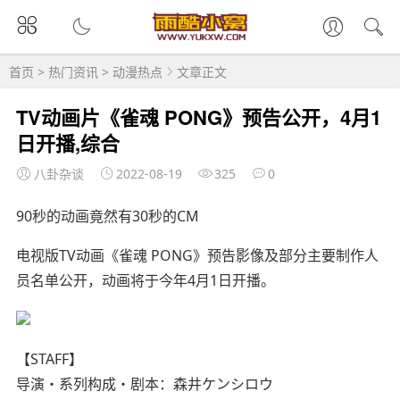
首页
>
热门资讯
>
动漫热点
文章正文
TV动画片《雀魂 PONG》预告公开，4月1
日开播,综合
八卦杂谈
2022-08-19
325
0
90秒的动画竟然有30秒的CM
电视版TV动画《雀魂 PONG》预告影像及部分主要制作人
员名单公开，动画将于今年4月1日开播。
【STAFF】
导演・系列构成・剧本：森井ケンシロウ