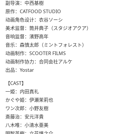
副导演：中西基樹
原作：CATFOOD STUDIO
动画角色设计：衣谷ソーシ
美术监督：筒井典子（スタジオアクア）
音响监督：濱野高年
音乐：森慎太郎（ミントフォレスト）
动画制作：SCOOTER FILMS
动画制作协力：合同会社アルケ
出品：Yostar
【CAST】
一姫：内田真礼
かぐや姫：伊瀬茉莉也
ワン次郎：小野友樹
斎藤治：安元洋貴
八木唯：小清水亜美
明智英樹：立花慎之介