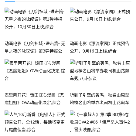
动画电影《刀剑神域 -进击篇- 无
动画电影《漂流家园》正式预告
星之夜的咏叹调》第3弹特报公
公开，9月16日上线,综合
开，10月30日上映,综合
表里两开花！饭田ぽち漫画《恶
听到了引擎的轰鸣，秋名山原型
魔姐姐》OVA动画化决定,综合
地榛名山将举办老司机山路飙车
秀,八卦杂谈