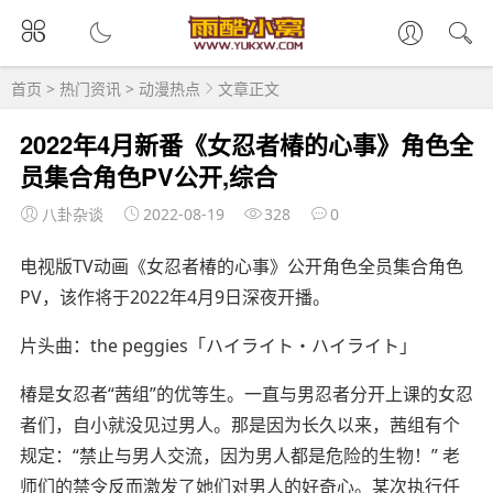
首页
>
热门资讯
>
动漫热点
文章正文
2022年4月新番《女忍者椿的心事》角色全
员集合角色PV公开,综合
八卦杂谈
2022-08-19
328
0
电视版TV动画《女忍者椿的心事》公开角色全员集合角色
PV，该作将于2022年4月9日深夜开播。
片头曲：the peggies「ハイライト・ハイライト」
椿是女忍者“茜组”的优等生。一直与男忍者分开上课的女忍
者们，自小就没见过男人。那是因为长久以来，茜组有个
规定：“禁止与男人交流，因为男人都是危险的生物！” 老
师们的禁令反而激发了她们对男人的好奇心。某次执行任