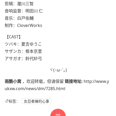
剪辑：瀧川三智
音响监督：明田川 仁
音乐：白戸佑輔
制作：CloverWorks
【CAST】
ツバキ：夏吉ゆうこ
サザンカ：根本京里
アサガオ：鈴代紗弓
ヾ(･ω･`｡)
雨酷小窝
，欢迎转载，但请保留
链接地址:
http://www.y
ukxw.com/news/dm/7285.html
标签：
女忍者椿的心事