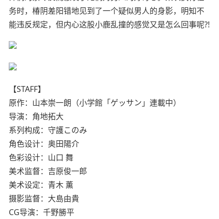
务时，椿阴差阳错地见到了一个疑似男人的身影，明知不
能违反规定，但内心这股小鹿乱撞的感觉又是怎么回事呢?!
【STAFF】
原作：山本崇一朗（小学館「ゲッサン」連載中）
导演：角地拓大
系列构成：守護このみ
角色设计：奥田陽介
色彩设计：山口 舞
美术监督：吉原俊一郎
美术设定：青木 薫
摄影监督：大島由貴
CG导演：千野勝平