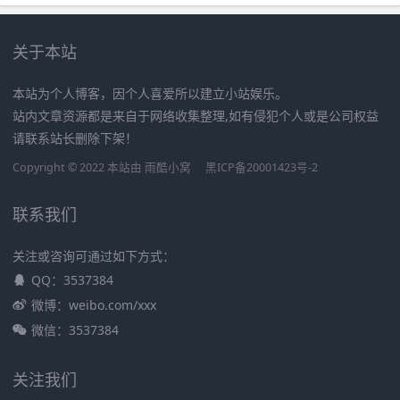
关于本站
本站为个人博客，因个人喜爱所以建立小站娱乐。
站内文章资源都是来自于网络收集整理,如有侵犯个人或是公司权益
请联系站长删除下架！
Copyright © 2022 本站由
雨酷小窝
黑ICP备20001423号-2
联系我们
关注或咨询可通过如下方式：
QQ：3537384
微博：weibo.com/xxx
微信：3537384
关注我们