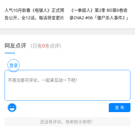
人气10月新番《电锯人》正式预
《一拳超人》第2季 BD第6卷收
告公开，全12话，每话将变更片
录OVA2 #06「僵尸杀人事件2 」
尾曲但当,综合
冒头映像,综合
网友点评
（已有
0
条点评）
登录
发 布
还没有评论，快来抢沙发吧！