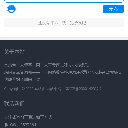
发 布
还没有评论，快来抢沙发吧！
关于本站
本站为个人博客，因个人喜爱所以建立小站娱乐。
站内文章资源都是来自于网络收集整理,如有侵犯个人或是公司权益
请联系站长删除下架！
Copyright © 2022 本站由
雨酷小窝
黑ICP备20001423号-2
联系我们
关注或咨询可通过如下方式：
QQ：3537384