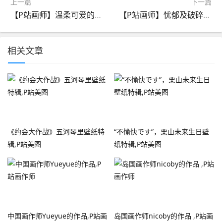
上一篇
下一篇
【P站画师】温柔可爱的萌妹子们！韩国画师ION的插画作品推荐
【P站画师】忧郁及破碎的美感！日本画师しょくむら的插画作品推荐
相关文章
《约会大作战》五河琴里壁纸特
“不愉快です”，栗山未来生日壁
辑,P站美图
纸特辑,P站美图
中国画作师Yueyue的作品,P站画
岛国画作师nicoby的作品 ​​​​,P站画