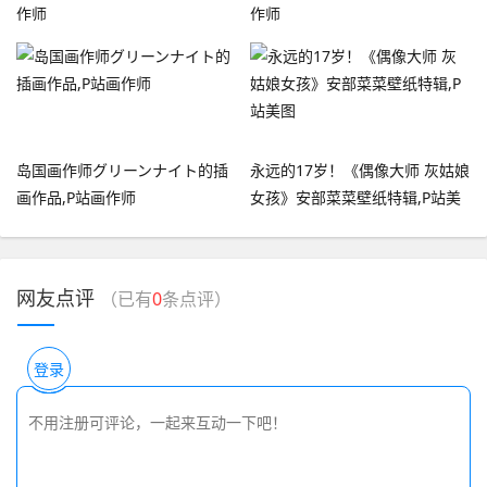
作师
作师
岛国画作师グリーンナイト的插
永远的17岁！《偶像大师 灰姑娘
画作品,P站画作师
女孩》安部菜菜壁纸特辑,P站美
图
网友点评
（已有
0
条点评）
登录