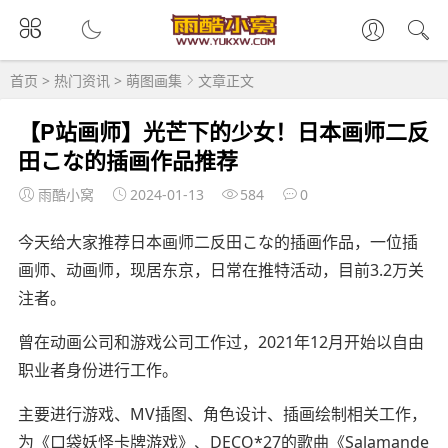
首页
>
热门资讯
>
萌图画集
文章正文
【P站画师】光芒下的少女！日本画师二反
田こな的插画作品推荐
雨酷小窝
2024-01-13
584
0
今天给大家推荐日本画师二反田こな的插画作品，一位插
画师、动画师，现居东京，日常在推特活动，目前3.2万关
注者。
曾在动画公司和游戏公司工作过，2021年12月开始以自由
职业者身份进行工作。
主要进行游戏、MV插图、角色设计、插画绘制相关工作，
为《口袋妖怪卡牌游戏》、DECO*27的歌曲《Salamande