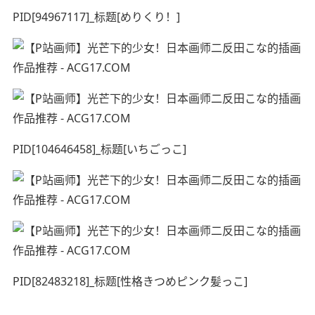
PID[94967117]_标题[めりくり！]
PID[104646458]_标题[いちごっこ]
PID[82483218]_标题[性格きつめピンク髪っこ]