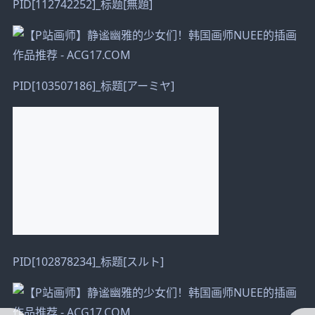
PID[112742252]_标题[無題]
PID[103507186]_标题[アーミヤ]
PID[102878234]_标题[スルト]