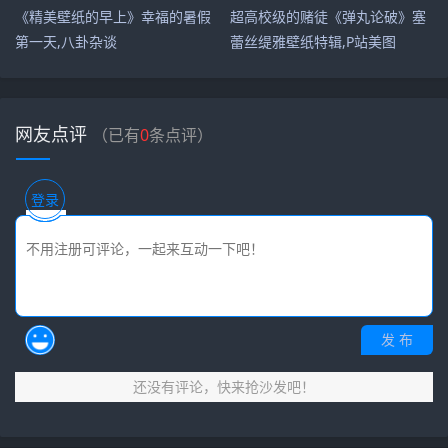
《精美壁纸的早上》幸福的暑假
超高校级的赌徒《弹丸论破》塞
第一天,八卦杂谈
蕾丝缇雅壁纸特辑,P站美图
网友点评
（已有
0
条点评）
登录
发 布
还没有评论，快来抢沙发吧！