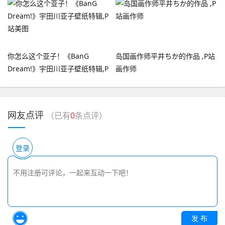
你怎么这个亚子！《BanG
岛国画作师平井ちか的作品 ​,P站
Dream!》宇田川亚子壁纸特辑,P
画作师
站美图
网友点评
（已有
0
条点评）
登录
发 布