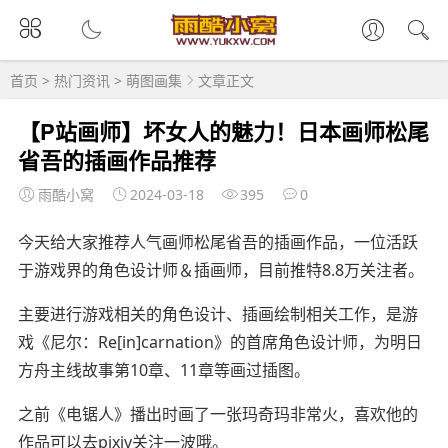
首页
>
热门资讯
>
萌图画集
文章正文
【P站画师】坏女人的魅力！日本画师松尾
省吾的插画作品推荐
雨酷小窝
2024-03-18
395
0
今天给大家推荐人气画师松尾省吾的插画作品，一位活跃
于游戏界的角色设计师＆插画师，目前推特8.8万关注者。
主要进行游戏相关的角色设计、插画绘制相关工作，是游
戏《尼尔：Re[in]carnation》的首席角色设计师，为明日
方舟主线故事第10章、11章等画过插图。
之前《电锯人》播出时画了一张玛奇玛非常火，喜欢他的
作品可以去pixiv关注一波哦。