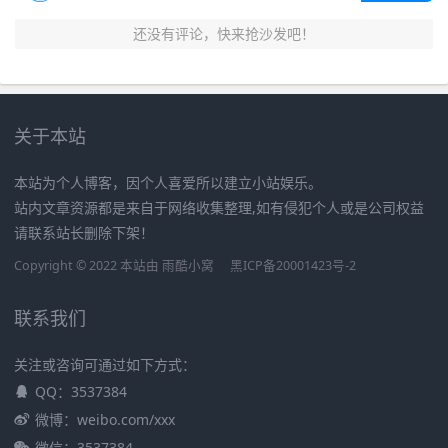
还没有评论，快来抢沙发吧！
关于本站
本站为个人博客，因个人喜爱所以建立小站娱乐。
站内文章资源都是来自于网络收集整理,如有侵犯个人或是公司权益
请联系站长删除下架！
Copyright © 2022 本站由
雨酷小窝
黑ICP备20001423号-2
联系我们
关注或咨询可通过如下方式：
QQ：3537384
微博：weibo.com/xxx
微信：3537384