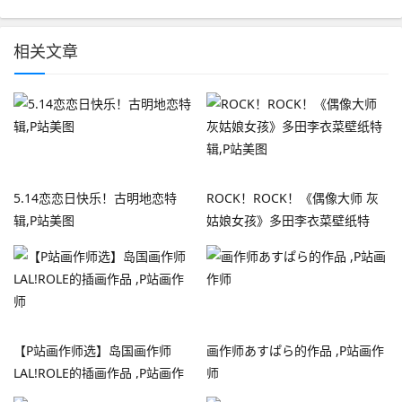
相关文章
5.14恋恋日快乐！古明地恋特
ROCK！ROCK！《偶像大师 灰
辑,P站美图
姑娘女孩》多田李衣菜壁纸特
辑,P站美图
【P站画作师选】岛国画作师
画作师あすぱら的作品 ​​​​,P站画作
LAL!ROLE的插画作品 ​​​​,P站画作
师
师