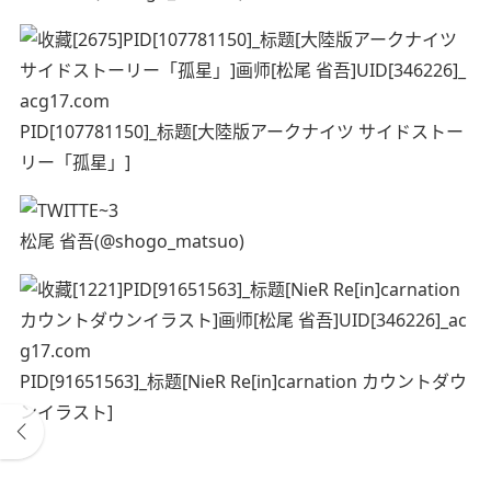
PID[107781150]_标题[大陸版アークナイツ サイドストー
リー「孤星」]
松尾 省吾(@shogo_matsuo)
PID[91651563]_标题[NieR Re[in]carnation カウントダウ
ンイラスト]