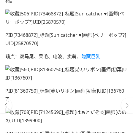
材。
PID[73468872]_标题[Sun catcher ♥]画师[ベリーポップ?]
UID[25870570]
萌点：双马尾、呆毛、电波、卖萌、
隐藏巨乳
PID[81360750]_标题[赤いリボン]画师[初菓]UID[136760
7]