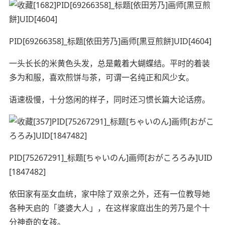
PID[69266358]_标题[依田芳乃]画师[黒豆煎餅]UID[4604]
一头长长的米黄色头发，总是戴着大蝴蝶结。平时的着装
多为和服，喜欢煎饼与茶，可谓一名纯正和风少女。
语速极慢，十分悠闲的样子，同时还习惯长篇大论话痨。
PID[75267291]_标题[ちゃいのん]画师[おがころろみ]UID
[1847482]
依田家有巫女血统，家中除了双亲之外，还有一位教导她
各种天启的「婆婆大人」，在这样家庭出生的芳乃是个十
分神奇的女孩。