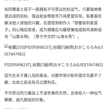
如同鹰富士茄子一般拥有不可思议的好运气，只要是她希
望达成的目标，强运就会帮助芳乃将愿望实现。有着喜欢
解决他人烦恼的兴趣，在感受到制作人「想要探到星苗
子」的心情后现身，成为偶像后与藤原肇组成和风清新组
合「山紫水明」（等于中文的“山清水秀”）。
PID[95898237]_标题[?]画师[おがころろみ]UID[1847482]
因为生长于鹿儿岛的离岛，对都市常识和外国文化都不了
解，比如之前没有见过便利店。
不可思议的力量加上不谙世事的天然，总体给人一种仙气
飘飘、超凡脱俗的印象。