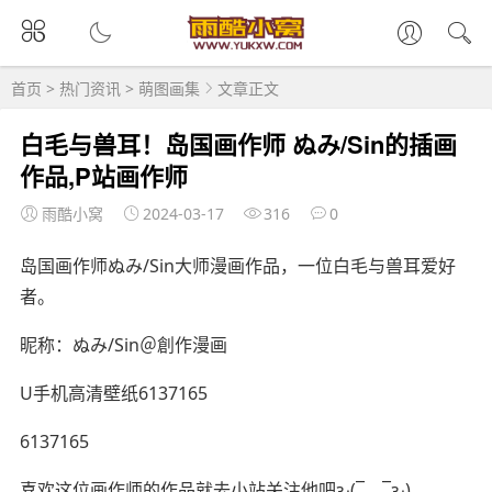
首页
>
热门资讯
>
萌图画集
文章正文
白毛与兽耳！岛国画作师 ぬみ/Sin的插画
作品,P站画作师
雨酷小窝
2024-03-17
316
0
岛国画作师ぬみ/Sin大师漫画作品，一位白毛与兽耳爱好
者。
昵称：ぬみ/Sin＠創作漫画
U手机高清壁纸6137165
6137165
喜欢这位画作师的作品就去小站关注他吧ԅ(¯﹃¯ԅ)