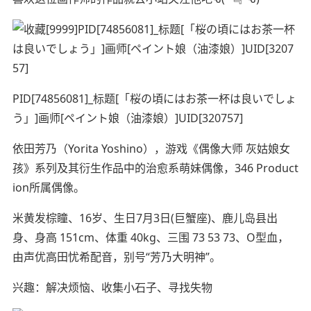
PID[74856081]_标题[「桜の頃にはお茶一杯は良いでしょ
う」]画师[ペイント娘（油漆娘）]UID[320757]
依田芳乃（Yorita Yoshino），游戏《偶像大师 灰姑娘女
孩》系列及其衍生作品中的治愈系萌妹偶像，346 Product
ion所属偶像。
米黄发棕瞳、16岁、生日7月3日(巨蟹座)、鹿儿岛县出
身、身高 151cm、体重 40kg、三围 73 53 73、O型血，
由声优高田忧希配音，别号“芳乃大明神”。
兴趣：解决烦恼、收集小石子、寻找失物