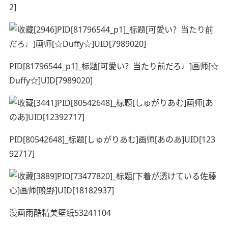
2]
PID[81796544_p1]_标题[可愛い？当たり前だろ♩]画师[☆
Duffy☆]UID[7989020]
PID[80542648]_标题[しゅがりあむ]画师[あのあ]UID[123
92717]
漫画雨酷精美壁纸53241104