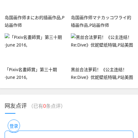
岛国画作师まにお的插画作品,P
岛国画作师マナカッコワライ的
站画作师
插画作品,P站画作师
「Pixiv名畫師賞」第三十期
黑丝合法萝莉！《公主连结！
·June 2016,
Re:Dive》优妮壁纸特辑,P站美图
网友点评
（已有
0
条点评）
登录