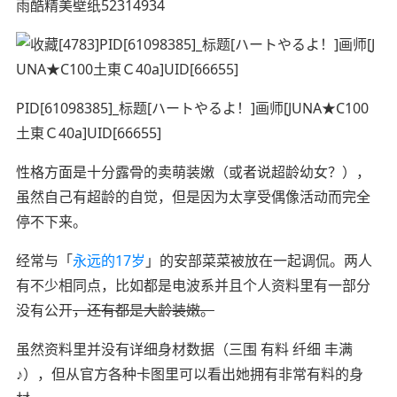
雨酷精美壁纸52314934
PID[61098385]_标题[ハートやるよ！]画师[JUNA★C100
土東Ｃ40a]UID[66655]
性格方面是十分露骨的卖萌装嫩（或者说超龄幼女？），
虽然自己有超龄的自觉，但是因为太享受偶像活动而完全
停不下来。
经常与「
永远的17岁
」的安部菜菜被放在一起调侃。两人
有不少相同点，比如都是电波系并且个人资料里有一部分
没有公开
，还有都是大龄装嫩。
虽然资料里并没有详细身材数据（三围 有料 纤细 丰满
♪），但从官方各种卡图里可以看出她拥有非常有料的身