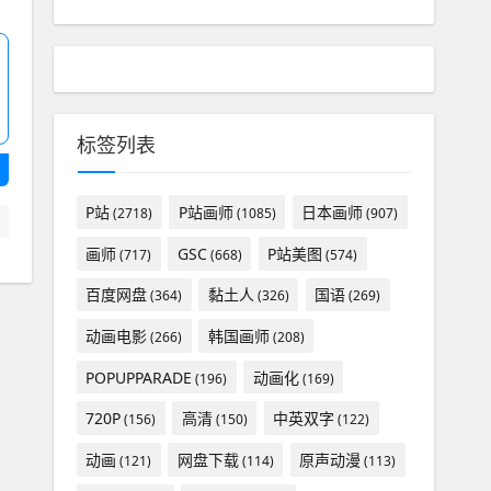
标签列表
P站
P站画师
日本画师
(2718)
(1085)
(907)
画师
GSC
P站美图
(717)
(668)
(574)
百度网盘
黏土人
国语
(364)
(326)
(269)
动画电影
韩国画师
(266)
(208)
POPUPPARADE
动画化
(196)
(169)
720P
高清
中英双字
(156)
(150)
(122)
动画
网盘下载
原声动漫
(121)
(114)
(113)