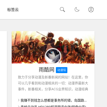
标签云
雨酷网
动漫馆
致力于分享动漫及新番新闻的网站！在这里，你
可以几乎看到和动漫相关的一切：动漫界最新大
事件，新番相关，分享ACG业界知识，动漫经典
我赚不到钱怎么想都是事务所的错，岛国路人声优怒批事务所经常背叛旗下声优挡掉工作,八卦杂谈
青蛙总动员.HD1280超清国语中字(网盘分享)