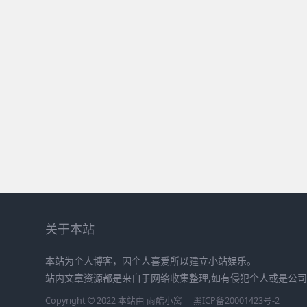
关于本站
本站为个人博客，因个人喜爱所以建立小站娱乐。
站内文章资源都是来自于网络收集整理,如有侵犯个人或是公
Copyright © 2022 本站由
雨酷小窝
黑ICP备20001423号-2