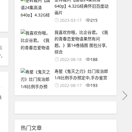
640p】4.32G经典怀旧百度动
画片
2023-03-17
215
我喜欢你哦，比企谷君。《我
的青春恋爱物语果然有问
题。》第14卷插图 图包分享,
篇
综合
,
2022-08-18
188
寿屋《鬼灭之刃》灶门炭治郎
1/8比例手办预定中,手办鉴赏
2022-08-17
193
热门文章