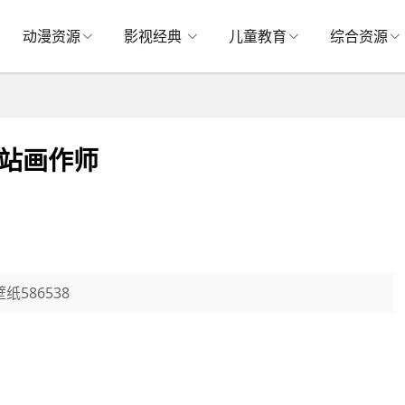
动漫资源
影视经典
儿童教育
综合资源
​,P站画作师
美壁纸586538