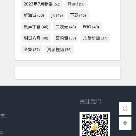
2023年7月新番
Phat!
(52)
(50)
新海诚
JK
下载
(50)
(49)
(46)
原声字幕
二次元
FGO
(46)
(43)
(40)
明日方舟
宫崎骏
儿童动画
(40)
(38)
(37)
全集
资源视频
(37)
(36)
关注我们
方式：
xx