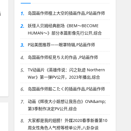
1.
岛国画作师檀上大空的插画作品,P站画作师
画
2.
妖怪人贝姆经典剧场《BEM～BECOME
HUMAN～》部分本篇影像先行公开,综合
3.
P站美图推荐——眼罩特辑,P站画作师
4.
岛国画作师柾見ちえ的作品 ​,P站画作师
5.
TV动画片《英雄传说：闪之轨迹 Northern
War》第一弹PV公开，2023年播出,综合
6.
岛国画作师餡こたく的插画作品,P站画作师
7.
动画《辉夜大小姐想让我告白》OVA&amp;
第3季制作决定PV公开,综合
8.
大家都是我的翅膀！外媒2020春季新番第10
周女性角色人气榜等榜单公开,八卦杂谈