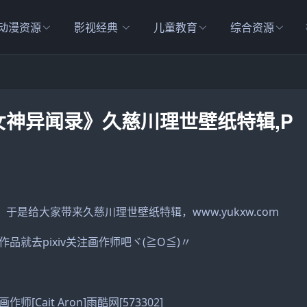
动漫资源
影视经典
儿童教育
综合资源
《女神异闻录》久慈川理世壁纸特辑,P
是给大家带来久慈川理世壁纸特辑，www.yukxw.com
就去pixiv关注画作师吧ヾ(≧O≦)〃
师[Cait Aron]雨酷网[573302]