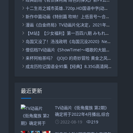
十二生肖之城市英雄..720p.HD国语中字(动画电影)(网盘分享)
新作中篇动画《特别篇 吹响！上低音号～合奏比赛～》先导PV公开，2023年夏上映,综合
漫画《白金终局》TV动画片化决定，2021年秋季播出,综合
【M站】【少女福利】第一百四八期 みもれっと,
岛国又没了！汤浅政明《岛国沉没2020》Netflix动画化确定,综合
僧侣档TV动画片《ShowTime!～唱歌的大姐姐也想做～第二季》先导PV公开，2023年1月开播,综合
来杯阿帕茶吗？《JOJO 的奇妙冒险 黄金之风》角色茶杯套组登场,手办鉴赏
成龙历险记国语全95集【经典】8.35G高清网盘mp4资源视频
最近更新
TV动画片《街角魔族 第2期》
确定将于2022年4月播出,综合
2022-08-19
219