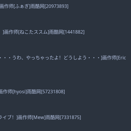
]画作师[ふぁぎ]雨酷网[20973893]
い！]画作师[ねこたススム]雨酷网[1441882]
いだけで・・・うわ、やっちゃったよ！どうしよう・・・]画作师[Eric
画作师[hyosi]雨酷网[57231808]
ライブ！]画作师[Mew]雨酷网[7331875]