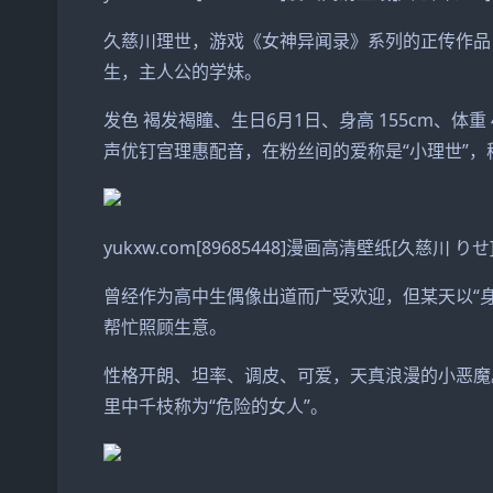
久慈川理世，游戏《女神异闻录》系列的正传作品
生，主人公的学妹。
发色 褐发褐瞳、生日6月1日、身高 155cm、体重 4
声优钉宫理惠配音，在粉丝间的爱称是“小理世”，秘
yukxw.com[89685448]漫画高清壁纸[久慈川 りせ]画
曾经作为高中生偶像出道而广受欢迎，但某天以“
帮忙照顾生意。
性格开朗、坦率、调皮、可爱，天真浪漫的小恶魔
里中千枝称为“危险的女人”。