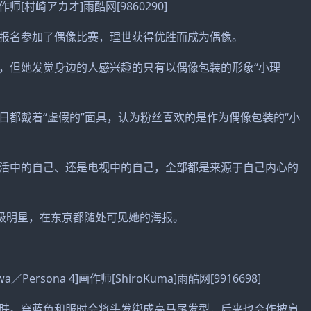
画作师[村崎アカオ]雨酷网[9860290]
报名参加了偶像比赛，理世获得优胜而成为偶像。
，但她发觉身边的人感兴趣的只有以偶像包装的形象“小理
日都戴着“虚假的”面具，认为粉丝喜欢的是作为偶像包装的“小
活中的自己、还是电视中的自己，全部都是来源于自己内心的
超级明星，在东京都随处可见她的海报。
awa／Persona 4]画作师[ShiroKuma]雨酷网[9916698]
肤。穿蓝色和服时会将头发绑成高马尾发型，后来也会作披肩