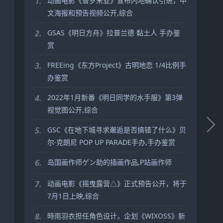
1.
动画电影《普罗米亚》宣布内地确认引进，中
文海报和预告视频公开,综合
2.
GSAS《明日方舟》拉普兰德 黏土人 手办鉴
赏
3.
FREEing《东方Project》古明地恋 1/4比例手
办鉴赏
4.
2022年1月新番《明日同学的水手服》第3弹
视觉图公开,综合
5.
GSC《在地下城寻求邂逅是否搞错了什么》贝
尔·克朗尼 POP UP PARADE手办,手办鉴赏
6.
岛国画作师ゲン助的插画作品,P站画作师
7.
动画电影《摇曳露营△》正式预告公开，将于
7月1日上映,综合
8.
時雨羽衣担任角色设计，企划《WIXOSS》新