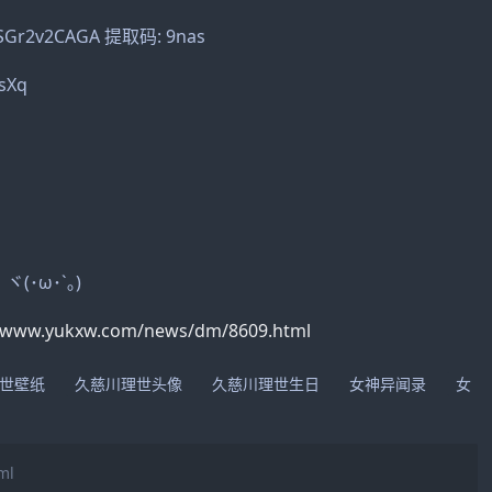
vJSGr2v2CAGA 提取码: 9nas
sXq
ヾ(･ω･`｡)
//www.yukxw.com/news/dm/8609.html
世壁纸
久慈川理世头像
久慈川理世生日
女神异闻录
女
ml