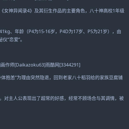
《女神异闻录4》及其衍生作品的主要角色，八十神高校1年级
1kg、年龄（P4为15-16岁，P4D为17岁、P5为21岁），由
仪“恋爱”。
作师[Daikazoku63]雨酷网[3344291]
身体抱恙”为理由突然隐退，回到老家八十稻羽给的家族豆腐铺
。对主人公表现出了超常的好感，经常不顾场合与其调情，被