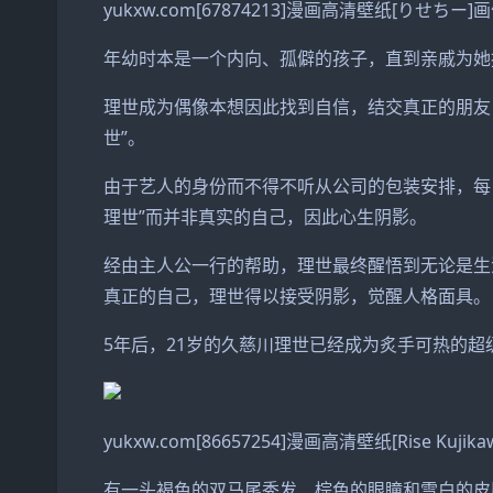
yukxw.com[67874213]漫画高清壁纸[りせちー]
年幼时本是一个内向、孤僻的孩子，直到亲戚为她
理世成为偶像本想因此找到自信，结交真正的朋友
世”。
由于艺人的身份而不得不听从公司的包装安排，每
理世”而并非真实的自己，因此心生阴影。
经由主人公一行的帮助，理世最终醒悟到无论是生
真正的自己，理世得以接受阴影，觉醒人格面具。
5年后，21岁的久慈川理世已经成为炙手可热的
yukxw.com[86657254]漫画高清壁纸[Rise Kujik
有一头褐色的双马尾秀发、棕色的眼瞳和雪白的皮