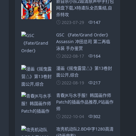
新自杀小队2超清原声中字打包
网盘下载,X特遣队全员集结,自
杀特攻
2023-07-29
147
GSC 《Fate/Grand Order》
Assassin 冲田总司 第二再临
泳装 手办鉴赏
2022-08-17
164
漫画《摇曳露营△》第13卷封
面公开,综合
2022-08-19
217
青春JK与水手服！韩国画作师
Patch的插画作品推荐,P站画作
师
2022-10-04
302
攻壳机动队2.BD中字1280高清
(动画电影)