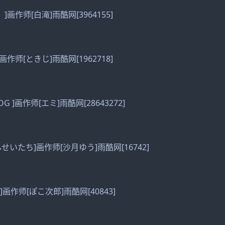
！]画作师[白滝]雨酷网[3964155]
]画作师[ときじ]雨酷网[1962718]
OG ]画作师[エミ]雨酷网[28643272]
ねんせいたち]画作师[沙月ゆう]雨酷网[16742]
娘]画作师[ぽこ次郎]雨酷网[40843]