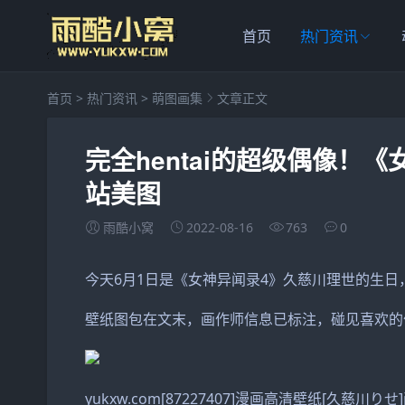
首页
热门资讯
首页
>
热门资讯
>
萌图画集
文章正文
完全hentai的超级偶像！
站美图
雨酷小窝
2022-08-16
763
0
今天6月1日是《女神异闻录4》久慈川理世的生日，于
壁纸图包在文末，画作师信息已标注，碰见喜欢的作品
yukxw.com[87227407]漫画高清壁纸[久慈川りせ]画作