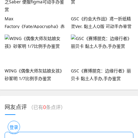
Max
GSC《约会大作战》鸢一折纸精
Factory《Fate/Apocrypha》赤
灵Ver. 黏土人Q版 可动手办鉴赏
之Saber 便服figma可动手办鉴
赏
WING《偶像大师灰姑娘女孩》
GSC《赛博朋克：边缘行者》丽
砂冢明 1/7比例手办鉴赏
贝卡 黏土人手办,手办鉴赏
网友点评
（已有
0
条点评）
登录