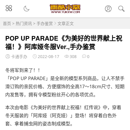
首页
>
热门资讯
>
手办鉴赏
文章正文
POP UP PARADE《为美好的世界献上祝
福！》阿库娅冬服Ver.,手办鉴赏
卡通手办
2022-08-17
308
0
冬将军到来了！！
「POP UP PARADE」是全新的模型系列商品，让人不禁手
滑订购的亲民价格、方便摆饰的全高17～18cm尺寸、短期
内发售等，拥有令模型粉丝开心的各项优点。
本次由电影《为美好的世界献上祝福！红传说》中，穿着
冬天服装的「阿库娅（阿克娅）」登场！将穿着白色外
套、拿着捕虫网的姿态制成模型。