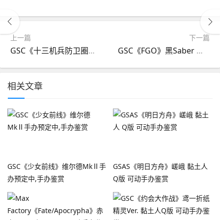
上一篇
下一篇
GSC《十三机兵防卫圈》药师寺惠 1/7比例手办鉴赏
GSC《FGO》黑Saber 阿尔托莉雅[Alter] 黑呆 英灵旅装手办开定,手办鉴赏
相关文章
GSC《少女前线》维尔德MkⅡ手
GSAS《明日方舟》嵯峨 黏土人
办预定中,手办鉴赏
Q版 可动手办鉴赏