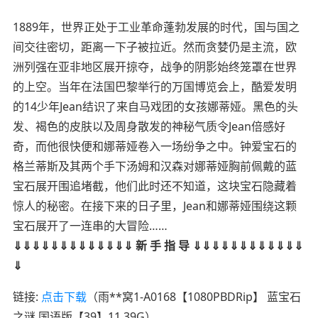
1889年，世界正处于工业革命蓬勃发展的时代，国与国之
间交往密切，距离一下子被拉近。然而贪婪仍是主流，欧
洲列强在亚非地区展开掠夺，战争的阴影始终笼罩在世界
的上空。当年在法国巴黎举行的万国博览会上，酷爱发明
的14少年Jean结识了来自马戏团的女孩娜蒂娅。黑色的头
发、褐色的皮肤以及周身散发的神秘气质令Jean倍感好
奇，而他很快便和娜蒂娅卷入一场纷争之中。钟爱宝石的
格兰蒂斯及其两个手下汤姆和汉森对娜蒂娅胸前佩戴的蓝
宝石展开围追堵截，他们此时还不知道，这块宝石隐藏着
惊人的秘密。在接下来的日子里，Jean和娜蒂娅围绕这颗
宝石展开了一连串的大冒险……
⇓⇓⇓⇓⇓⇓⇓⇓⇓⇓⇓⇓⇓ 新 手 指 导 ⇓⇓⇓⇓⇓⇓⇓⇓⇓⇓⇓⇓
⇓
链接:
点击下载
（雨**窝1-A0168【1080PBDRip】 蓝宝石
之谜 国语版【39】11.39G）