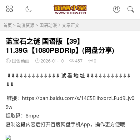
首页
>
动漫资源
>
国语动漫
文章正文
蓝宝石之谜 国语版【39】
11.39G【1080PBDRip】(网盘分享)
国语动画
2026-01-10
457
0
⇓⇓⇓⇓⇓⇓⇓⇓⇓⇓⇓⇓⇓ 试 看 地 址 ⇓⇓⇓⇓⇓⇓⇓⇓⇓⇓⇓
⇓⇓
链接：https://pan.baidu.com/s/14C5EiihxorzLFud9Ljv0
9w
提取码：8mpe
复制这段内容后打开百度网盘手机App，操作更方便哦