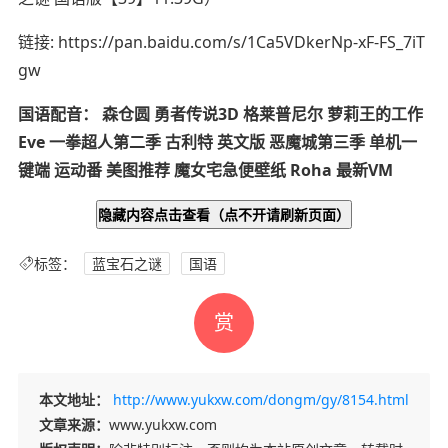
链接: https://pan.baidu.com/s/1Ca5VDkerNp-xF-FS_7iT
gw
国语配音： 森仓圆 勇者传说3D
格莱普尼尔
萝莉王的工作
Eve 一拳超人第二季 古利特 英文版 恶魔城第三季 单机一
键端 运动番 美图推荐 魔女宅急便壁纸 Roha 最新VM
隐藏内容点击查看
（点不开请刷新页面）
标签：
蓝宝石之谜
国语
赏
本文地址：
http://www.yukxw.com/dongm/gy/8154.html
文章来源：
www.yukxw.com