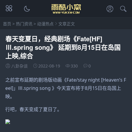
首页
>
热门资讯
>
动漫热点
文章正文
春天变夏日，经典剧场《Fate[HF]
Ⅲ.spring song》 延期到8月15日在岛国
上映,综合
八卦杂谈
2022-08-19
330
0
之前宣布延期的剧场版动画《Fate/stay night [Heaven’s F
eel]」Ⅲ.spring song 》今天宣布将于8月15日在岛国上
映。 ​​​​
行吧，春天变成了夏日了。