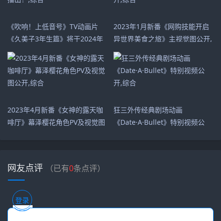
《吹响！上低音号》TV动画片
2023年1月新番《网购技能开启
《久美子3年生篇》将于2024年
异世界美食之旅》主视觉图公开,
播出！,综合
综合
2023年4月新番《女神的露天咖
狂三外传经典剧场动画
啡厅》幕泽樱花角色PV及视觉图
《Date·A·Bullet》特别视频公
公开,综合
开,综合
网友点评
（已有
0
条点评）
登录