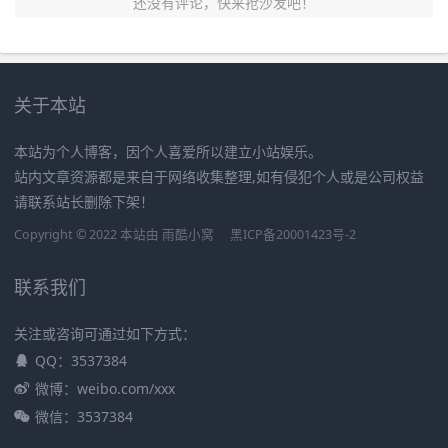
还没有评论，快来抢沙发吧！
关于本站
本站为个人博客，因个人喜爱所以建立小站娱乐。
站内文章资源都是来自于网络收集整理,如有侵犯个人或是公司权益
请联系站长删除下架！
Copyright © 2022 本站由
雨酷小窝
黑ICP备20001423号-2
联系我们
关注或咨询可通过如下方式：
QQ：3537384
微博：weibo.com/xxx
微信：3537384