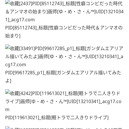
PID[85112743]_标题[性癖コンビだった時代＆アンマオの
始まり]
PID[99617285_p1]_标题[ガンダムエアリアル描いてみた
よ]
PID[119613021]_标题[軽トラで二人きりドライブ]