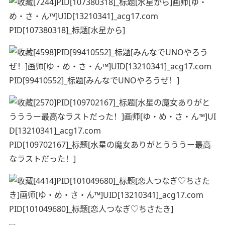
PID[107380318]_标题[水星から]
PID[99410552]_标题[みんなでUNOやろうぜ！]
PID[109702167]_标题[水星の魔女ありがとうううー最高
なラストだった！]
PID[101049680]_标题[恋人つなぎ♡ちさたき]