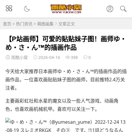
首页
>
热门资讯
>
萌图画集
文章正文
【P站画师】可爱的贴贴妹子图！画师ゆ・
め・さ・ん™的插画作品
雨酷小窝
2026-04-16
398
0
今天给大家推荐日本画师ゆ・め・さ・ん™的插画作品的插
画作品，一位喜欢画贴贴妹子图的画师，目前推特2.4万关
注者。
主要画彩虹社和水星的魔女以及一些人气游戏、动画角
色，也喜欢画机械机甲。喜欢可以关注一下。