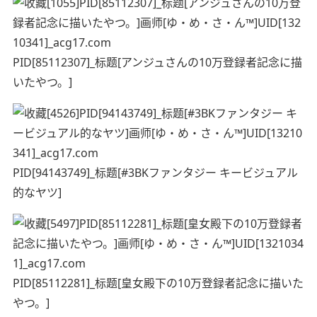
PID[85112307]_标题[アンジュさんの10万登録者記念に描
いたやつ。]
PID[94143749]_标题[#3BKファンタジー キービジュアル
的なヤツ]
PID[85112281]_标题[皇女殿下の10万登録者記念に描いた
やつ。]