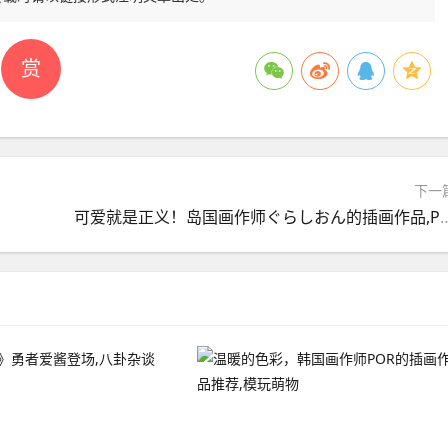
赏
下一
可爱就是正义！岛国画作师ぐらしおん