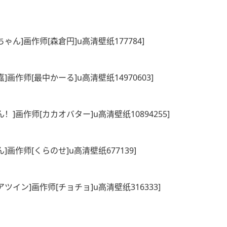
ちゃん]画作师[森倉円]u高清壁纸177784]
嘉]画作师[最中かーる]u高清壁纸14970603]
ん！]画作师[カカオバター]u高清壁纸10894255]
ん]画作师[くらのせ]u高清壁纸677139]
アツイン]画作师[チョチョ]u高清壁纸316333]