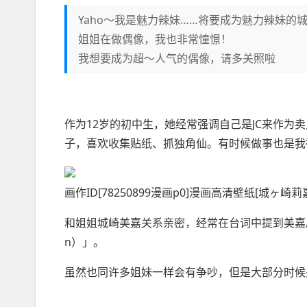
Yaho～我是魅力辣妹……将要成为魅力辣妹的
姐姐在做偶像，我也非常憧憬！
我想要成为超～人气的偶像，请多关照啦
作为12岁的初中生，她经常强调自己是JC来作为
子，喜欢收集贴纸、抓独角仙。有时候做事也是我
画作ID[78250899漫画p0]漫画高清壁纸[城ヶ崎莉嘉
和姐姐城崎美嘉关系亲密，经常在台词中提到美嘉。两
n）」。
虽然也同许多姐妹一样会有争吵，但是大部分时候