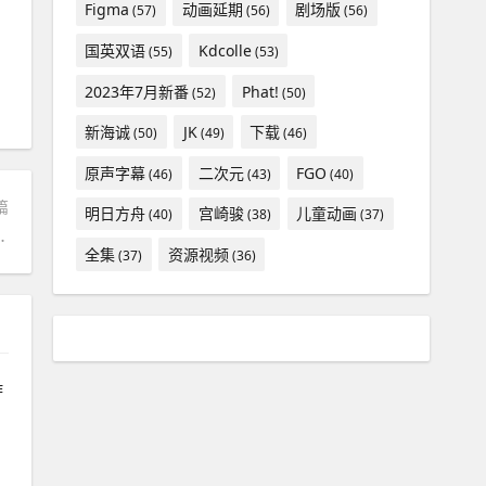
Figma
动画延期
剧场版
(57)
(56)
(56)
国英双语
Kdcolle
(55)
(53)
2023年7月新番
Phat!
(52)
(50)
新海诚
JK
下载
(50)
(49)
(46)
原声字幕
二次元
FGO
(46)
(43)
(40)
篇
明日方舟
宫崎骏
儿童动画
(40)
(38)
(37)
的插画作品,P站画作师
全集
资源视频
(37)
(36)