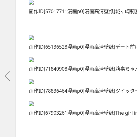
画作ID[57017711漫画p0]漫画高清壁纸[城ヶ崎莉嘉ち
画作ID[65136528漫画p0]漫画高清壁纸[デート前
画作ID[71840908漫画p0]漫画高清壁纸[莉嘉ち
画作ID[78836464漫画p0]漫画高清壁纸[ツイッ
画作ID[67903261漫画p0]漫画高清壁纸[The girl i