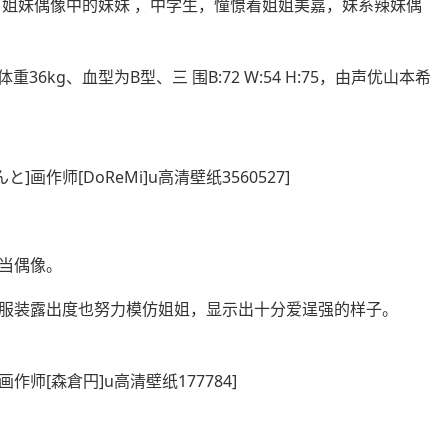
》姐妹偶像中的妹妹 ，中学生，憧憬着姐姐美嘉，妹系辣妹偶
36kg、血型为B型、三 围B:72 W:54 H:75，由声优山本希
と]画作师[DoReMi]u高清壁纸3560527]
当偶像。
服装露出度也努力模仿姐姐，显示出十分爱逞强的样子。
]画作师[森倉円]u高清壁纸177784]