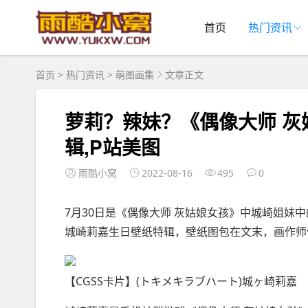
首页
热门资讯
首页
>
热门资讯
>
萌图画集
文章正文
萝莉？辣妹？《偶像大师 
辑,P站美图
雨酷小窝
2022-08-16
495
0
7月30日是《偶像大师 灰姑娘女孩》中城崎姐妹
城崎莉嘉生日壁纸特辑，壁纸图包在文末，画作师
【CGSS卡片】(トキメキラブハート)城ヶ崎莉嘉