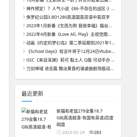
神作预定！？人气小说《86-不存在的战区-》动画化决定,综合
侏罗纪公园3.BD1280高清国英双语中英双字
2023年1月新番《生而为狗 我很幸福》猫谷美结 角色PV公开,综合
2022年4月新番《Love All, Play》主视觉图公开,综合
动画《约定的梦幻岛》第二季延期到2021年1月播出，《富豪刑警》延期到7月播出,综合
《School Days》桂言叶将于12月24日Vtuber出道,八卦杂谈
GSC《来自深渊》莉可 黏土人 Q版 可动手办 再贩,手办鉴赏
刀剑神域 进击篇 黯淡黄昏的谐谑曲剧场版动画电影
最近更新
新猫和老鼠279全集18.7
GB(高清超清-有国有英语)百度
网盘
2023-02-24
283