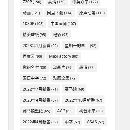
720P
高清
中英双字
(156)
(150)
(122)
动画
网盘下载
原声动漫
(121)
(114)
(113)
1080P
中国画师
(108)
(107)
精美壁纸
电影
(95)
(93)
2023年1月新番
星期一的早上
(92)
(92)
百度云
MaxFactory
(90)
(90)
你的名字
动画片
超清
(80)
(79)
(77)
国语中字
动画全集
(72)
(72)
2022年7月新番
赛马娘
(71)
(69)
2023年4月新番
2022年10月新番
(67)
(67)
赛马娘壁纸
ACG
初音未来
(65)
(63)
(60)
2022年4月新番
中字
GSAS
(59)
(57)
(57)