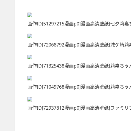
画作ID[51297215漫画p0]漫画高清壁纸[七夕莉嘉
画作ID[72068792漫画p0]漫画高清壁纸[城ケ崎莉
画作ID[71325438漫画p0]漫画高清壁纸[莉嘉ちゃ
画作ID[71049768漫画p0]漫画高清壁纸[莉嘉ちゃ
画作ID[72937812漫画p0]漫画高清壁纸[ファミリ