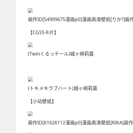
画作ID[54909675漫画p0]漫画高清壁纸[りか?]画
【CGSS卡片】
(Twinくるっテール)城ヶ崎莉嘉
(トキメキラブハート)城ヶ崎莉嘉
【小站壁纸】
画作ID[61626112漫画p0]漫画高清壁纸[RIKA]画作