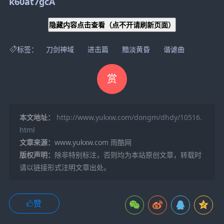
k60at7gcA
隐藏内容点击查看
（点不开请刷新页面）
标签：
刀剑神域
进击篇
黯淡黄昏
谐谑曲
赏
本文地址：
http://www.yukxw.com/dongm/dhdy/10516.
html
文章来源：
www.yukxw.com 雨酷网
版权声明：
除非特别标注，否则均为本站原创文章，转载时
请以链接形式注明文章出处。
赞