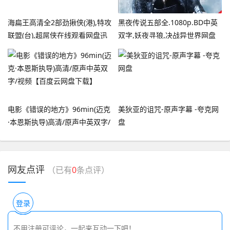
海扁王高清全2部劲揪侠(港),特攻
黑夜传说五部全.1080p.BD中英
联盟(台),超屌侠在线观看网盘迅
双字,妖夜寻狼,决战异世界网盘
雷下载
资源
电影《错误的地方》96min(迈克
美狄亚的诅咒-原声字幕 -夸克网
·本恩斯执导)高清/原声中英双字/
盘
视频【百度云网盘下载】
网友点评
（已有
0
条点评）
登录