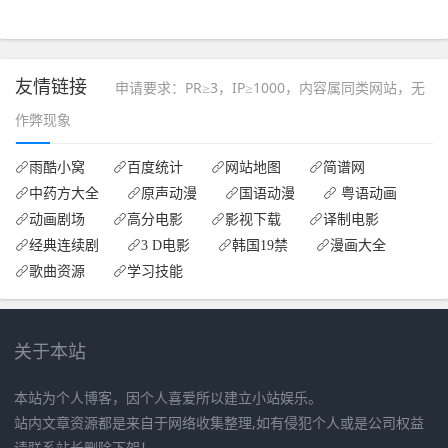
友情链接
申请要求：PR≥3，IP≥1000，内容属同类网站，无
作弊现象
雨酷小窝
百度统计
网站地图
简谱网
中药方大全
原声动漫
国语动漫
粤语动画
动画剧场
高分电影
影视下载
译制电影
经典连续剧
3 D电影
韩国19禁
漫画大全
歌曲资源
学习技能
关于本站
本站为个人博客，因个人喜爱所以建立小站娱乐。
站内文章资源都是来自于网络收集整理,如有侵犯个人或是公司权益
请联系站长删除下架！