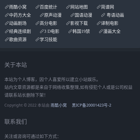
雨酷小窝
百度统计
网站地图
简谱网
中药方大全
原声动漫
国语动漫
粤语动画
动画剧场
高分电影
影视下载
译制电影
经典连续剧
3 D电影
韩国19禁
漫画大全
歌曲资源
学习技能
关于本站
本站为个人博客，因个人喜爱所以建立小站娱乐。
站内文章资源都是来自于网络收集整理,如有侵犯个人或是公司权益
请联系站长删除下架！
Copyright © 2022 本站由
雨酷小窝
黑ICP备20001423号-2
联系我们
关注或咨询可通过如下方式：