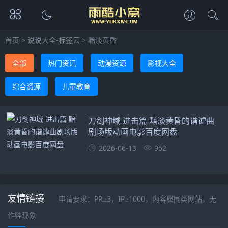
首页
>
说说大全-标签云
>
黯淡黄昏
全部
热门资讯
动漫资源
影视大全
综合资源
儿童教育
刀剑神域 进击篇 黯淡黄昏的谐谑曲
剧场版动画电影百度网盘
2026-06-13
962
友情链接
申请要求：PR≥3，IP≥1000，内容属同类网站，无
作弊现象