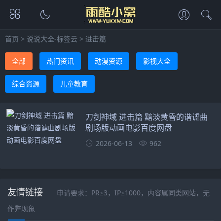
首页
>
说说大全-标签云
>
进击篇
全部
热门资讯
动漫资源
影视大全
综合资源
儿童教育
刀剑神域 进击篇 黯淡黄昏的谐谑曲
剧场版动画电影百度网盘
2026-06-13
962
友情链接
申请要求：PR≥3，IP≥1000，内容属同类网站，无
作弊现象