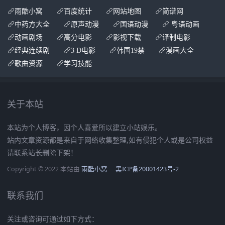
雨酷小窝
百度统计
网站地图
简谱网
中药方大全
原声动漫
国语动漫
粤语动画
动画剧场
高分电影
影视下载
译制电影
经典连续剧
3 D电影
韩国19禁
漫画大全
歌曲资源
学习技能
关于本站
本站为个人博客，因个人喜爱所以建立小站娱乐。
站内文章资源都是来自于网络收集整理,如有侵犯个人或是公司权益
请联系站长删除下架！
Copyright © 2022 本站由
雨酷小窝
黑ICP备20001423号-2
联系我们
关注或咨询可通过如下方式：