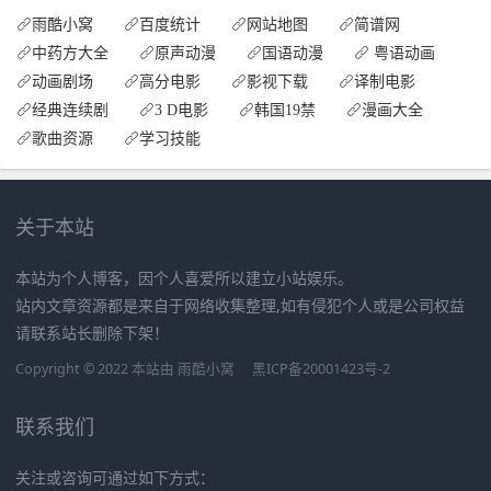
雨酷小窝
百度统计
网站地图
简谱网
中药方大全
原声动漫
国语动漫
粤语动画
动画剧场
高分电影
影视下载
译制电影
经典连续剧
3 D电影
韩国19禁
漫画大全
歌曲资源
学习技能
关于本站
本站为个人博客，因个人喜爱所以建立小站娱乐。
站内文章资源都是来自于网络收集整理,如有侵犯个人或是公司权益
请联系站长删除下架！
Copyright © 2022 本站由
雨酷小窝
黑ICP备20001423号-2
联系我们
关注或咨询可通过如下方式：