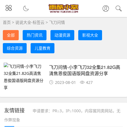
首页
>
说说大全-标签云
>
飞刀问情
全部
热门资讯
动漫资源
影视大全
综合资源
儿童教育
飞刀问情-小李飞刀32全集21.82G高
清焦恩俊国语版网盘资源分享
2023-08-01
427
友情链接
申请要求：PR≥3，IP≥1000，内容属同类网站，无
作弊现象