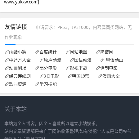
友情链接
申请要求：PR≥3，IP≥1000，内容属同类网站，无
作弊现象
雨酷小窝
百度统计
网站地图
简谱网
中药方大全
原声动漫
国语动漫
粤语动画
动画剧场
高分电影
影视下载
译制电影
经典连续剧
3 D电影
韩国19禁
漫画大全
歌曲资源
学习技能
关于本站
本站为个人博客，因个人喜爱所以建立小站娱乐。
站内文章资源都是来自于网络收集整理,如有侵犯个人或是公司权益
请联系站长删除下架！